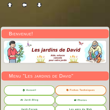
Bienvenue!
Menu "Les jardins de David"
🏠 Accueil
📚 Fiches Techniques
✍️ Jardi-Blog
📸 Photos
Jardi-Forum
Les amis du Web