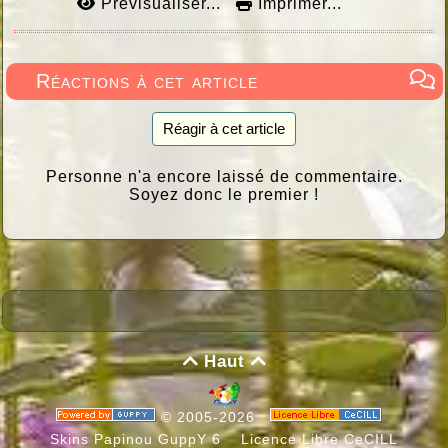
Prévisualiser...
Imprimer...
Réactions à cet article
Réagir à cet article
Personne n'a encore laissé de commentaire.
Soyez donc le premier !
Haut


© 2005-2026
Skins Papinou GuppY 6
Licence Libre CeCILL