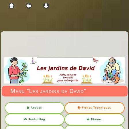
Menu "Les jardins de David"
🏠 Accueil
📚 Fiches Techniques
✍️ Jardi-Blog
📸 Photos