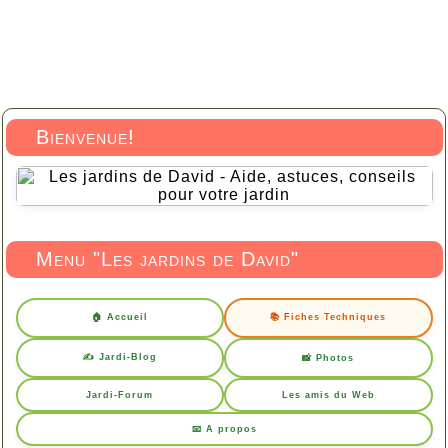
Bienvenue!
Menu "Les jardins de David"
🏠 Accueil
📚 Fiches Techniques
✍️ Jardi-Blog
📸 Photos
Jardi-Forum
Les amis du Web
📧 A propos