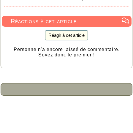
Réactions à cet article
Réagir à cet article
Personne n'a encore laissé de commentaire.
Soyez donc le premier !

Haut

© 2005-2026
Skins Papinou GuppY 6
Licence Libre CeCILL